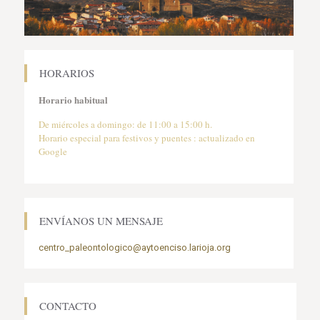
HORARIOS
Horario habitual
De miércoles a domingo: de 11:00 a 15:00 h.
Horario especial para festivos y puentes : actualizado en
Google
ENVÍANOS UN MENSAJE
centro_paleontologico@aytoenciso.larioja.org
CONTACTO