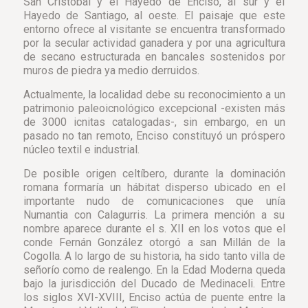
San Cristobal y el Hayedo de Enciso, al sur y el
Hayedo de Santiago, al oeste.
El paisaje que este
entorno ofrece al visitante se encuentra transformado
por la secular actividad ganadera y por una agricultura
de secano estructurada en bancales sostenidos por
muros de piedra ya medio derruidos.
Actualmente, la localidad debe su reconocimiento a un
patrimonio paleoicnológico excepcional -existen más
de 3000 icnitas catalogadas-, sin embargo, en un
pasado no tan remoto, Enciso constituyó un próspero
núcleo textil e industrial.
De posible origen celtíbero, durante la dominación
romana formaría un hábitat disperso ubicado en el
importante nudo de comunicaciones que unía
Numantia con Calagurris. La primera mención a su
nombre aparece durante el s. XII en los votos que el
conde Fernán González otorgó a san Millán de la
Cogolla. A lo largo de su historia, ha sido tanto villa de
señorío como de realengo. En la Edad Moderna queda
bajo la jurisdicción del Ducado de Medinaceli. Entre
los siglos XVI-XVIII, Enciso actúa de puente entre la