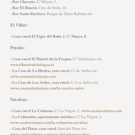
- Bar Chacano.
C/ Mayor, 3.
- Bar El Rincón.
Crta. de Soria, 16
- Bar Santa Bárbara.
Parque de Santa Bárbara s/n.
El Villar:
- Casa rural El Pajar del Buho 2. C/ Mayor, 8
Poyales:
- Casa rural El Huerto de la Fragua.
C/ Valdejeries s/n.
www.elhuertodelafragua.es
- La Casa de La Hiedra, casa rural.
C/ de Arriba s/n.
www.casaruralenlarioja.com
- La Casa de Los Ardos, casa rural.
C/ Los Ardos s/n.
www.casaruralenlarioja.com/la-casa-los-ardos
Navalsaz:
- Casa rural La Colmena.
C/ La Virgen, 2.
www.casalacolmena.com
- La Colmenita, apartamento turístico.
C/ La Virgen, 2.
www.casalacolmena.com/la-colmenita-navalsaz
- Casa del Pinar, casa rural.
Eras del Pinar s/n.
www.casalacolmena.com/casa-del-pinar-navalsaz