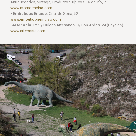
Antigüedades, Vintage, Productos Típicos. C/ del río, 7.
www.momoenciso.com
- Embutidos Enciso:
Crta. de Soria, 52.
www.embutidosemciso.com
-Artepania:
Pan y Dulces Artesanos. C/ Los Ardos, 24 (Poyales).
www.artepania.com