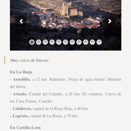
Muy cerca de Enciso
En La Rioja
- Arnedillo,
a 12 km: Balneario. Pozas de agua termal. Mirador
del buitre
- Arnedo,
Ciudad del Calzado, a 24 km: De compras. Cueva de
los Cien Pilares. Castillo
- Calahorra,
capital de la Rioja Baja, a 40 km
- Logroño,
capital de La Rioja, a 70 km
En Castilla-León