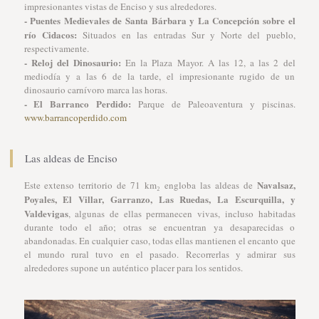
impresionantes vistas de Enciso y sus alrededores.
- Puentes Medievales de Santa Bárbara y La Concepción sobre el
río Cidacos:
Situados en las entradas Sur y Norte del pueblo,
respectivamente.
- Reloj del Dinosaurio:
En la Plaza Mayor. A las 12, a las 2 del
mediodía y a las 6 de la tarde, el impresionante rugido de un
dinosaurio carnívoro marca las horas.
- El Barranco Perdido:
Parque de Paleoaventura y piscinas.
www.barrancoperdido.com
Las aldeas de Enciso
Navalsaz,
Este extenso territorio de 71 km₂ engloba las aldeas de
Poyales, El Villar, Garranzo, Las Ruedas, La Escurquilla, y
Valdevigas
, algunas de ellas permanecen vivas, incluso habitadas
durante todo el año; otras se encuentran ya desaparecidas o
abandonadas. En cualquier caso, todas ellas mantienen el encanto que
el mundo rural tuvo en el pasado. Recorrerlas y admirar sus
alrededores supone un auténtico placer para los sentidos.