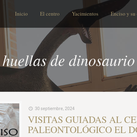
Inicio
El centro
Yacimientos
Enciso y su
huellas de dinosaurio
30 septiembre, 2024
VISITAS GUIADAS AL C
PALEONTOLÓGICO EL D